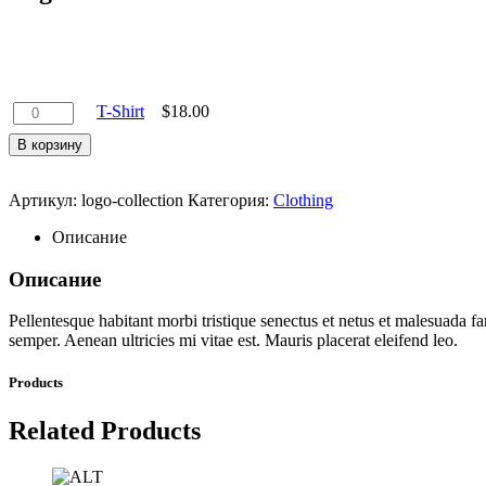
Количество
T-Shirt
$
18.00
товара
В корзину
T-
Shirt
Артикул:
logo-collection
Категория:
Clothing
Описание
Описание
Pellentesque habitant morbi tristique senectus et netus et malesuada fa
semper. Aenean ultricies mi vitae est. Mauris placerat eleifend leo.
Products
Related Products