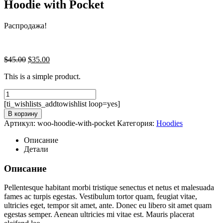
Hoodie with Pocket
Распродажа!
Первоначальная
Текущая
$
45.00
$
35.00
цена
цена:
This is a simple product.
составляла
$35.00.
$45.00.
[ti_wishlists_addtowishlist loop=yes]
В корзину
Артикул:
woo-hoodie-with-pocket
Категория:
Hoodies
Описание
Детали
Описание
Pellentesque habitant morbi tristique senectus et netus et malesuada
fames ac turpis egestas. Vestibulum tortor quam, feugiat vitae,
ultricies eget, tempor sit amet, ante. Donec eu libero sit amet quam
egestas semper. Aenean ultricies mi vitae est. Mauris placerat